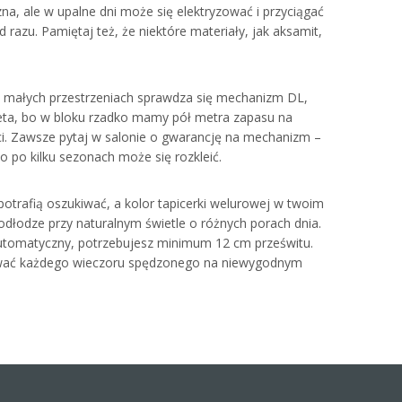
na, ale w upalne dni może się elektryzować i przyciągać
d razu. Pamiętaj też, że niektóre materiały, jak aksamit,
 W małych przestrzeniach sprawdza się mechanizm DL,
eta, bo w bloku rzadko mamy pół metra zapasu na
ęści. Zawsze pytaj w salonie o gwarancję na mechanizm –
 bo po kilku sezonach może się rozkleić.
potrafią oszukiwać, a kolor tapicerki welurowej w twoim
odłodze przy naturalnym świetle o różnych porach dnia.
 automatyczny, potrzebujesz minimum 12 cm prześwitu.
żałować każdego wieczoru spędzonego na niewygodnym