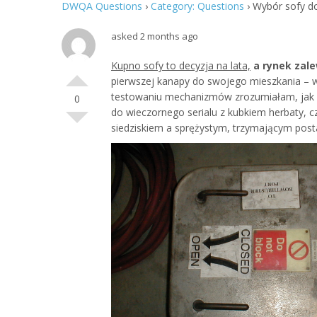
DWQA Questions
›
Category: Questions
›
Wybór sofy do
asked 2 months ago
Kupno sofy to decyzja na lata,
a rynek zal
pierwszej kanapy do swojego mieszkania – wy
testowaniu mechanizmów zrozumiałam, jak w
0
do wieczornego serialu z kubkiem herbaty, c
siedziskiem a sprężystym, trzymającym post