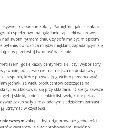
masywne, rozkładane kolosy. Pamiętam, jak szukałam
ygodniu spędzonym na oglądaniu tapicerki welurowej i
rw nad swoim rytmem dnia. Czy sofa ma być miejscem
owe pytanie, bo różnica między miękkim, zapadającym się
ajpierw przetestuj twardość w sklepie.
trażem, gdzie każdy centymetr się liczy. Wybór sofy
we wyzwanie, bo często nie ma miejsca na dodatkowy
nkcją spania, które pozwalają gościom przenocować
am jednak, że wielu producentów oszczędza na
krzypieć i blokować się przy składaniu. Dlatego zawsze
iętej sklejki, a nie z cienkich listewek, które pękają
 rozważ zakup sofy z rozkładanym siedziskiem zamiast
 ją utrzymać w czystości.
y pierwszym
zakupie, było zignorowanie głębokości
metrów wystarczy, ale gdy próbowałam usiąść po