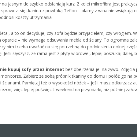
 jasnym tle szybko odsłaniają kurz. Z kolei mikrofibra jest praktycz
iej sprawdzi się tkanina z powłoką Teflon – plamy z wina nie wsiąkają o
odnosi koszty utrzymania.
etal, a to on decyduje, czy sofa będzie przyjacielem, czy wrogiem.
za oparcie – nie wymaga odsuwania mebla od ściany. To ogromna zal
e przy nim trzeba uważać na siłę potrzebną do podniesienia dolnej cz
 Jeśli słyszysz, że rama jest z płyty wiórowej, lepiej poszukaj dalej,
nie kupuj sofy przez internet
bez obejrzenia jej na żywo. Zdjęcia 
a monitorze. Zabierz ze sobą próbnik tkaniny do domu i połóż go na p
ą i ścianami. Pamiętaj też o wysokości nóżek – jeśli masz odkurzacz
 sezon, więc lepiej poświęcić weekend na przymiarki, niż później 