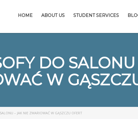
HOME
ABOUT US
STUDENT SERVICES
BLO
OFY DO SALONU –
OWAĆ W GĄSZCZU
SALONU – JAK NIE ZWARIOWAĆ W GĄSZCZU OFERT