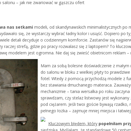
 salonu – jak nie zwariować w gąszczu ofert
ewa nas setkami
modeli, od skandynawskich minimalistycznych po 
dawało się, że wystarczy wybrać ładny kolor i usiąść. Dopiero po t
iele detali decyduje o codziennym komforcie. Zastanów się najpie
zy raczej strefą, gdzie po pracy rozwalasz się z laptopem? To klucz
awę modelem jest ogromna. Nie daj się zwieść obietnicom reklam – n
Mam za sobą bolesne doświadczenie z małym me
do salonu w bloku z wielkiej płyty to prawdzi
fotel. Wtedy z pomocą przychodzą modele z fu
bez stawiania dmuchanego materaca. Zauważył
mechanizmie – tania wersalka po roku zaczyna s
sprawdzam, czy stelaz listwowy jest wykonany z g
pod ciężarem. Jeśli twoi goście bywają rzadko,
pełnego łożka – zajmuje mniej miejsca i łatwiej
Kluczowym błędem, który
popełniłam prz
siedziska. Myślałam, że standardowe 50 centy