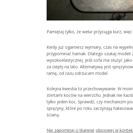
Pamiętaj tylko, że welur przyciąga kurz, wi
Kiedy już ogarniesz wymiary, czas na wypełn
przypominać hamak. Dlatego szukaj modeli 
wysokoelastycznej. Jeśli sofa ma służyć jak
za ciepły na lato. Alternatywą jest sprężyno
ramę, od razu odrzucam model.
Kolejna kwestia to przechowywanie. W moim
stertami koców na wierzchu. Jednak nie każ
tylko jeden koc. Sprawdź, czy mechanizm p
sprężyny, które po roku zaczynają hałasować
ścianą.
Nie zapominaj o tkaninie
obiciowej w kontek