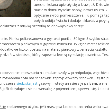
turecku, kolana opierały się o krawędź. Dziś wi
macie w domu wysokie osoby, nawet 65 cm. Z d
optycznie skróci pomieszczenie. Tu pomaga tap
połysk odbija światło i dodaje lekkości, a przy 
ęc odkurzacz z miękką szczotką to obowiązkowy sprzęt.
ienie. Pianka poliuretanowa o gęstości poniżej 30 kg/m3 szybko strac
z materacem piankowym o gęstości minimum 35 kg na metr sześcien
o dodatkowe łóżko, postaw na materac piankowy z pamięcią kształtu –
wy rdzeń w siedzisku, który zapewnia lepszą cyrkulację powietrza. Tes
 poprzednim mieszkaniu nie miałam szafy w przedpokoju, więc łóżko
da rozkładana sofa ma sensownie zaprojektowany schowek. Często pro
odnoszenia
siedziska jest
gazowy – wtedy uniesiesz je
palcem, a nie 
. Jeśli decydujesz się na wersalkę z pojemnikiem, upewnij się, że do
ście
codziennego użytku. Jeśli masz psa lub kota, tapicerka welurowa j