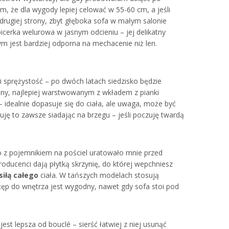
em, że dla wygody lepiej celować w 55-60 cm, a jeśli
rugiej strony, zbyt głęboka sofa w małym salonie
icerka welurowa w jasnym odcieniu – jej delikatny
tym jest bardziej odporna na mechacenie niż len.
i sprężystość – po dwóch latach siedzisko będzie
ny, najlepiej warstwowanym z wkładem z pianki
 idealnie dopasuje się do ciała, ale uwaga, może być
tuję to zawsze siadając na brzegu – jeśli poczuję twardą
 z pojemnikiem na pościel uratowało mnie przed
ducenci dają płytką skrzynię, do której wepchniesz
siłą całego
ciała. W tańszych modelach stosują
stęp do wnętrza jest wygodny, nawet gdy sofa stoi pod
est lepsza od bouclé – sierść łatwiej z niej usunąć