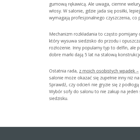
gumową rękawicą. Ale uwaga, ciemne welury na
włosy. W salonie, gdzie jada się posiłki, lep
wymagają profesjonalnego czyszczenia, co p
Mechanizm rozkładania to często pomijany d
który wysuwa siedzisko do przodu i opuszc
rozłożenie. Inny popularny typ to delfin, al
dobre marki dają 5 lat na stalową konstrukcję.
Ostatnia rada,
z moich osobistych wpadek –
salonie może okazać się zupełnie inny niż n
Sprawdź, czy odcień nie gryzie się z podłog
Wybór sofy do salonu to nie zakup na jeden
siedzisku.