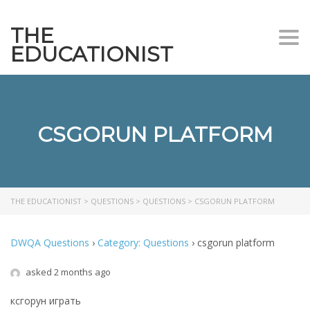
THE
Togg
EDUCATIONIST
CSGORUN PLATFORM
THE EDUCATIONIST
>
QUESTIONS
>
QUESTIONS
>
CSGORUN PLATFORM
DWQA Questions
›
Category: Questions
›
csgorun platform
asked 2 months ago
ксгорун играть