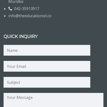
Muridke
042-35913917
info@theeducationist.co
QUICK INQUIRY