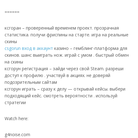
======
ксгоран – проверенный временем проект. прозрачная
статистика. получи фриспины на старте. игра на реальные
скины
csgorun вход в аккаунт
казино – гемблинг-платформа для
скинов. шанс выиграть нож. играй с умом . быстрый обмен
на скины
ксгорун регистрация – зайди через свой Steam. разреши
доступ к профилю . участвуй в акциях. не доверяй
подозрительным сайтам
ксгорун играть – сразу к делу — открывай кейсы. выбери
подходящий кейс. смотреть вероятности . используй
стратегии
Watch here:
g4noise.com