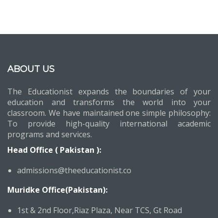
ABOUT US
The Educationist expands the boundaries of your
education and transforms the world into your
classroom. We have maintained one simple philosophy:
To provide high-quality international academic
programs and services.
Head Office ( Pakistan ):
admissions@theeducationist.co
Muridke Office(Pakistan):
1st & 2nd Floor,Riaz Plaza, Near TCS, Gt Road