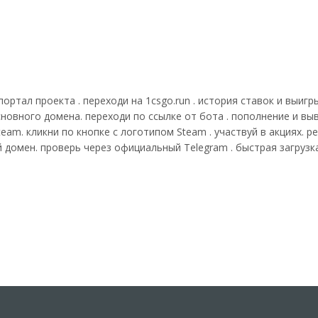
ортал проекта . переходи на 1csgo.run . история ставок и выигр
сновного домена. переходи по ссылке от бота . пополнение и вы
Steam. кликни по кнопке с логотипом Steam . участвуй в акциях.
й домен. проверь через официальный Telegram . быстрая загрузк