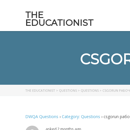
THE
EDUCATIONIST
CSGOR
THE EDUCATIONIST
>
QUESTIONS
>
QUESTIONS
>
CSGORUN РАБОЧ
DWQA Questions
›
Category: Questions
›
csgorun рабо
asked 2 months ago