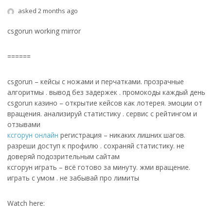
asked 2 months ago
csgorun working mirror
======
csgorun – кейсы с ножами и перчатками. прозрачные
алгоритмы . вывод без задержек . промокоды каждый день
csgorun казино – открытие кейсов как лотерея. эмоции от
вращения. анализируй статистику . сервис с рейтингом и
отзывами
ксгорун онлайн
регистрация – никаких лишних шагов.
разреши доступ к профилю . сохраняй статистику. не
доверяй подозрительным сайтам
ксгорун играть – всё готово за минуту. жми вращение.
играть с умом . не забывай про лимиты
Watch here: