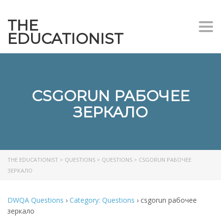
THE
Togg
EDUCATIONIST
CSGORUN РАБОЧЕЕ
ЗЕРКАЛО
THE EDUCATIONIST
>
QUESTIONS
>
QUESTIONS
>
CSGORUN РАБОЧЕЕ
ЗЕРКАЛО
DWQA Questions
›
Category: Questions
›
csgorun рабочее
зеркало