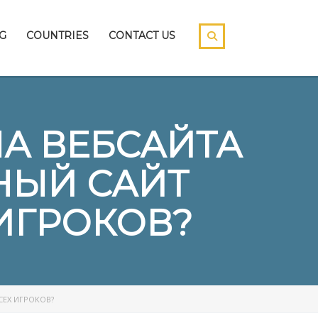
G
COUNTRIES
CONTACT US
А ВЕБСАЙТА
НЫЙ САЙТ
ИГРОКОВ?
СЕХ ИГРОКОВ?