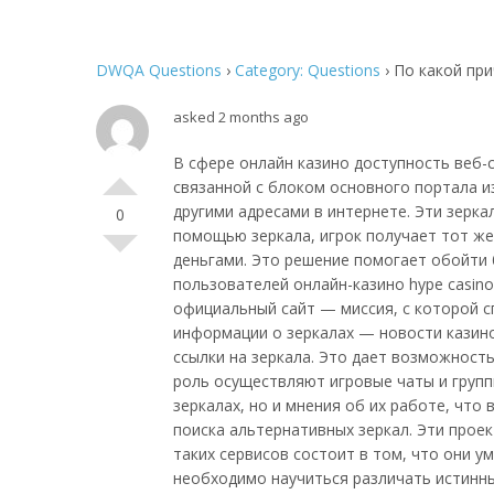
DWQA Questions
›
Category: Questions
›
По какой при
asked 2 months ago
В сфере онлайн казино доступность веб-
связанной с блоком основного портала и
другими адресами в интернете. Эти зерк
0
помощью зеркала, игрок получает тот же
деньгами. Это решение помогает обойти 
пользователей онлайн-казино hype casi
официальный сайт — миссия, с которой 
информации о зеркалах — новости казин
ссылки на зеркала. Это дает возможност
роль осуществляют игровые чаты и групп
зеркалах, но и мнения об их работе, чт
поиска альтернативных зеркал. Эти прое
таких сервисов состоит в том, что они 
необходимо научиться различать истинны