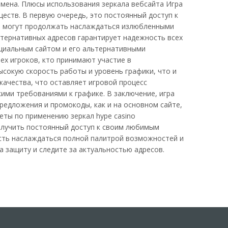
омена. Плюсы использования зеркала вебсайта Игра
ств. В первую очередь, это постоянный доступ к
ы могут продолжать наслаждаться излюбленными
льтернативных адресов гарантирует надежность всех
ициальным сайтом и его альтернативными
ех игроков, кто принимают участие в
ысокую скорость работы и уровень графики, что и
ачества, что оставляет игровой процесс
ими требованиями к графике. В заключение, игра
редложения и промокоды, как и на основном сайте,
еты по применению зеркал hype casino
олучить постоянный доступ к своим любимым
сть наслаждаться полной палитрой возможностей и
а защиту и следите за актуальностью адресов.