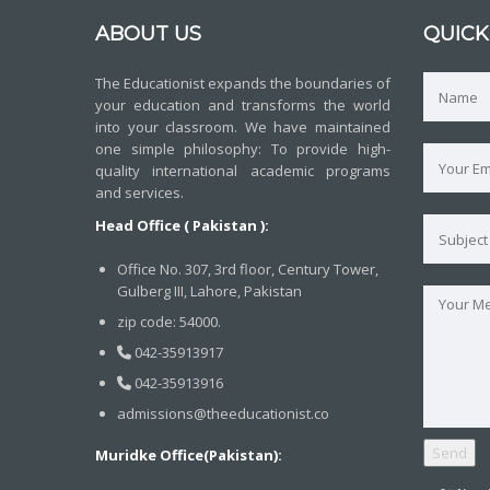
ABOUT US
QUICK
The Educationist expands the boundaries of
your education and transforms the world
into your classroom. We have maintained
one simple philosophy: To provide high-
quality international academic programs
and services.
Head Office ( Pakistan ):
Office No. 307, 3rd floor, Century Tower,
Gulberg III, Lahore, Pakistan
zip code: 54000.
042-35913917
042-35913916
admissions@theeducationist.co
Muridke Office(Pakistan):