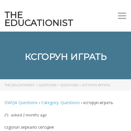
THE
Togg
EDUCATIONIST
КСГОРУН ИГРАТЬ
THE EDUCATIONIST
>
QUESTIONS
>
QUESTIONS
>
КСГОРУН ИГРАТЬ
DWQA Questions
›
Category: Questions
›
ксгорун играть
asked 2 months ago
csgorun зеркало сегодня