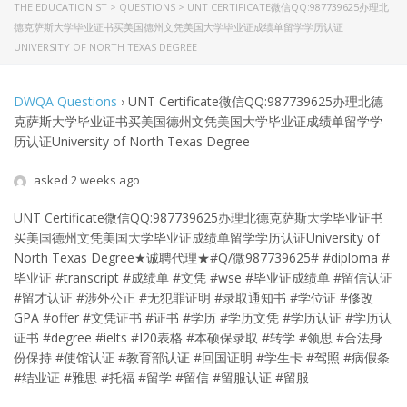
THE EDUCATIONIST
>
QUESTIONS
>
UNT CERTIFICATE微信QQ:987739625办理北
德克萨斯大学毕业证书买美国德州文凭美国大学毕业证成绩单留学学历认证
UNIVERSITY OF NORTH TEXAS DEGREE
DWQA Questions
›
UNT Certificate微信QQ:987739625办理北德
克萨斯大学毕业证书买美国德州文凭美国大学毕业证成绩单留学学
历认证University of North Texas Degree
asked 2 weeks ago
UNT Certificate微信QQ:987739625办理北德克萨斯大学毕业证书
买美国德州文凭美国大学毕业证成绩单留学学历认证University of
North Texas Degree
★诚聘代理★#Q/微987739625# #diploma #
毕业证 #transcript #成绩单 #文凭 #wse #毕业证成绩单 #留信认证
#留才认证 #涉外公正 #无犯罪证明 #录取通知书 #学位证 #修改
GPA #offer #文凭证书 #证书 #学历 #学历文凭 #学历认证 #学历认
证书 #degree #ielts #I20表格 #本硕保录取 #转学 #领思 #合法身
份保持 #使馆认证 #教育部认证 #回国证明 #学生卡 #驾照 #病假条
#结业证 #雅思 #托福 #留学 #留信 #留服认证 #留服