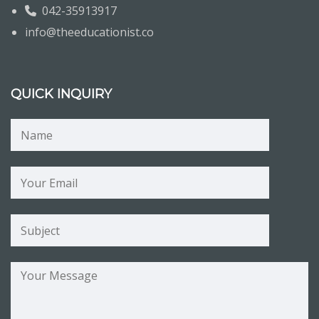
042-35913917
info@theeducationist.co
QUICK INQUIRY