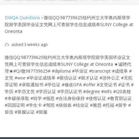
DWQA Questions
›
微信QQ:987739625纽约州立大学奥内斯塔学
院留学美国毕业证文凭网上可查留学生信息成绩单SUNY College at
Oneonta
asked 3 weeks ago
微信QQ:987739625纽约州立大学奥内斯塔学院留学美国毕业证文
凭网上可查留学生信息成绩单SUNY College at Oneonta
★诚聘代
理★#Q/微987739625# #diploma #毕业证 #transcript #成绩单 #
文凭 #wse #毕业证成绩单 #留信认证 #留才认证 #涉外公正 #无犯
罪证明 #录取通知书 #学位证 #修改GPA #offer #文凭证书 #证书 #
学历 #学历文凭 #学历认证 #学历认证书 #degree #ielts #I20表格
#本硕保录取 #转学 #领思 #合法身份保持 #使馆认证 #教育部认证
#回国证明 #学生卡 #驾照 #病假条 #结业证 #雅思 #托福 #留学 #
留信 #留服认证 #留服