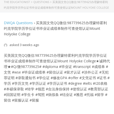
THE EDUCATIONIST
>
QUESTIONS
>
买美国文凭QQ微信:987739625办理蒙特霍利
约克学院学历学位证书毕业证成绩单制作可查使馆认证MOUNT HOLYOKE COLLEGE
DWQA Questions
›
买美国文凭QQ微信:987739625办理蒙特霍利
约克学院学历学位证书毕业证成绩单制作可查使馆认证Mount
Holyoke College
asked 3 weeks ago
买美国文凭QQ微信:987739625办理蒙特霍利约克学院学历学位证
书毕业证成绩单制作可查使馆认证Mount Holyoke College
★诚聘代
理★#Q/微987739625# #diploma #毕业证 #transcript #成绩单 #
文凭 #wse #毕业证成绩单 #留信认证 #留才认证 #涉外公正 #无犯
罪证明 #录取通知书 #学位证 #修改GPA #offer #文凭证书 #证书 #
学历 #学历文凭 #学历认证 #学历认证书 #degree #ielts #I20表格
#本硕保录取 #转学 #领思 #合法身份保持 #使馆认证 #教育部认证
#回国证明 #学生卡 #驾照 #病假条 #结业证 #雅思 #托福 #留学 #
留信 #留服认证 #留服